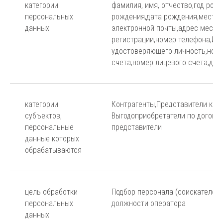
категории
фамилия, имя, отчество,год рож
персональных
рождения,дата рождения,место 
данных
электронной почты,адрес места
регистрации,номер телефона,ИН
удостоверяющего личность,номе
счета,номер лицевого счета,до
категории
Контрагенты,Представители конт
субъектов,
Выгодоприобретатели по догово
персональные
представители
данные которых
обрабатываются
цель обработки
Подбор персонала (соискателей)
персональных
должности оператора
данных