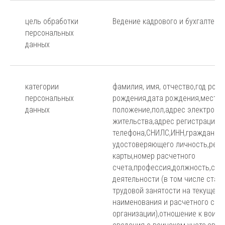
цель обработки
Ведение кадрового и бухгалтерс
персональных
данных
категории
фамилия, имя, отчество,год рож
персональных
рождения,дата рождения,место
данных
положение,пол,адрес электронн
жительства,адрес регистрации,
телефона,СНИЛС,ИНН,гражданств
удостоверяющего личность,рекв
карты,номер расчетного
счета,профессия,должность,све
деятельности (в том числе стаж
трудовой занятости на текущее 
наименования и расчетного сче
организации),отношение к воинс