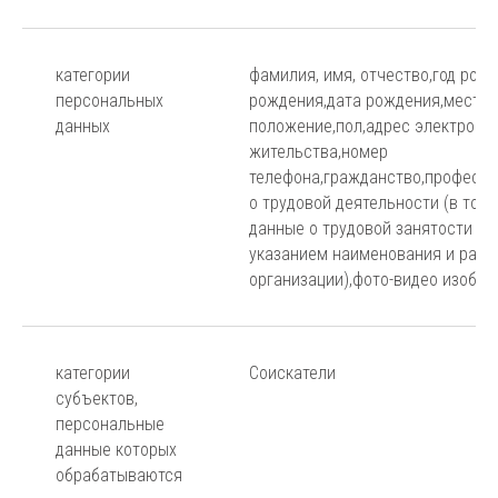
категории
фамилия, имя, отчество,год рож
персональных
рождения,дата рождения,место
данных
положение,пол,адрес электронн
жительства,номер
телефона,гражданство,професси
о трудовой деятельности (в том
данные о трудовой занятости на
указанием наименования и расч
организации),фото-видео изобр
категории
Соискатели
субъектов,
персональные
данные которых
обрабатываются