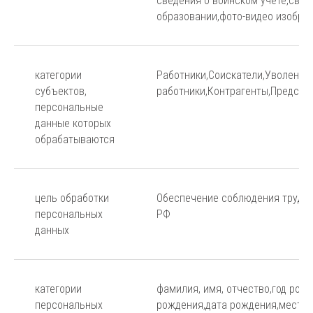
сведения о воинском учете,свед
образовании,фото-видео изобра
категории
Работники,Соискатели,Уволенны
субъектов,
работники,Контрагенты,Предста
персональные
данные которых
обрабатываются
цель обработки
Обеспечение соблюдения трудов
персональных
РФ
данных
категории
фамилия, имя, отчество,год рож
персональных
рождения,дата рождения,место