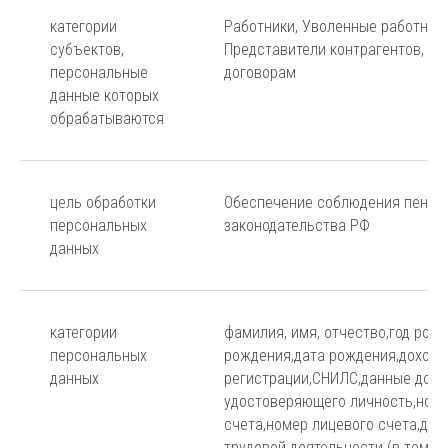
категории
Работники, Уволенные работники
субъектов,
Представители контрагентов, Вы
персональные
договорам
данные которых
обрабатываются
цель обработки
Обеспечение соблюдения пенси
персональных
законодательства РФ
данных
категории
фамилия, имя, отчество,год рож
персональных
рождения,дата рождения,доходы
данных
регистрации,СНИЛС,данные доку
удостоверяющего личность,номе
счета,номер лицевого счета,дол
трудовой деятельности (в том ч