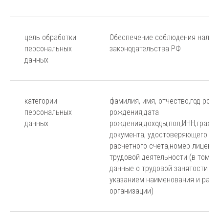
цель обработки
Обеспечение соблюдения налог
персональных
законодательства РФ
данных
категории
фамилия, имя, отчество,год рож
персональных
рождения,дата
данных
рождения,доходы,пол,ИНН,гражд
документа, удостоверяющего ли
расчетного счета,номер лицевог
трудовой деятельности (в том ч
данные о трудовой занятости на
указанием наименования и расч
организации)