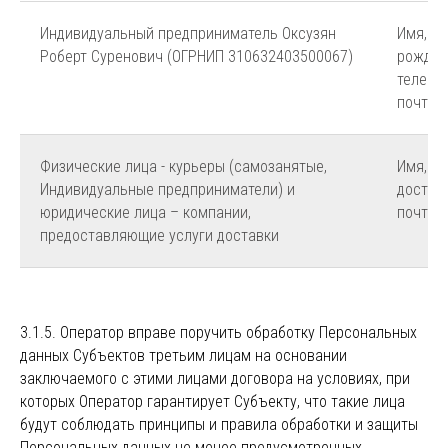
Индивидуальный предприниматель Оксузян
Имя, фа
Роберт Суренович (ОГРНИП 310632403500067)
рожден
телефо
почты
Физические лица - курьеры (самозанятые,
Имя, фа
Индивидуальные предприниматели) и
достав
юридические лица – компании,
почты,
предоставляющие услуги доставки
3.1.5. Оператор вправе поручить обработку Персональных
данных Субъектов третьим лицам на основании
заключаемого с этими лицами договора на условиях, при
которых Оператор гарантирует Субъекту, что такие лица
будут соблюдать принципы и правила обработки и защиты
Персональных данных не менее предусмотренных