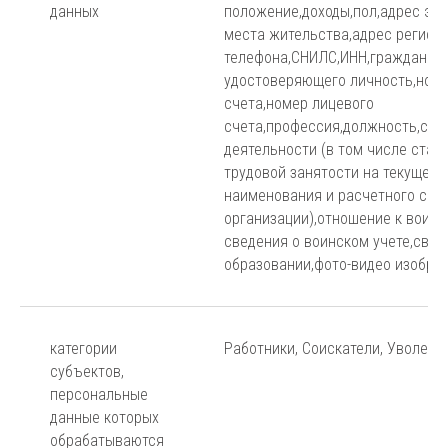
данных
положение,доходы,пол,адрес эл
места жительства,адрес регист
телефона,СНИЛС,ИНН,гражданств
удостоверяющего личность,номе
счета,номер лицевого
счета,профессия,должность,све
деятельности (в том числе стаж
трудовой занятости на текущее 
наименования и расчетного сче
организации),отношение к воинс
сведения о воинском учете,свед
образовании,фото-видео изобра
категории
Работники, Соискатели, Уволенн
субъектов,
персональные
данные которых
обрабатываются